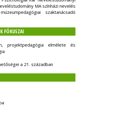
neveléstudomány MA színházi nevelés
a múzeumpedagógiai szaktanácsadó
K FÓKUSZAI
, projektpedagógia elmélete és
gia
hetőségei a 21. században
ba