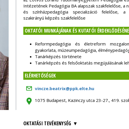
Intézetének Pedagógia BA alapszak szakfelelőse, a 
és színházpedagógia specializáció felelőse, 
szakirányú képzés szakfelelőse
OKTATÓI MUNKÁJÁNAK ÉS KUTATÓI ÉRDEKLŐDÉSÉNE
Reformpedagógia és életreform mozgalom
gyakorlata, múzeumpedagógia, élménypedagó
Tanárképzés története
Tanárképzés és felsőoktatás megújulásának le
ELÉRHETŐSÉGEK
vincze.beatrix@ppk.elte.hu
1075 Budapest, Kazinczy utca 23-27., 419. szo
OKTATÁSI TEVÉKENYSÉG