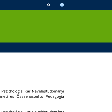
Pszichológiai Kar Neveléstudományi
éneti és Összehasonlító Pedagógia
Pszichológiai Kar Neveléstudományi