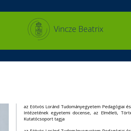
Események
ELTE a
Hírek
sajtóban
Vincze Beatrix
az Eötvös Loránd Tudományegyetem Pedagógiai és 
Intézetének egyetemi docense, az Elméleti, Tört
Kutatócsoport tagja
az Eötvös Loránd Tudományegyetem Pedagógiai és 